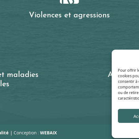
Violences et agressions
Pour offrir 
et maladies
Accident
cookies pou
consentir à
les
comportement
ou de retire
caractéristi
Ac
alité
| Conception :
WEBAIX