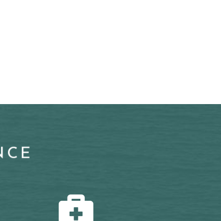
NCE
